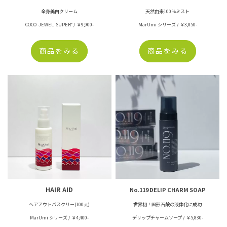
全身美白クリーム
天然由来100％ミスト
COCO JEWEL SUPER⁺ / ￥9,900-
MarUmi シリーズ / ￥3,850-
商品をみる
商品をみる
HAIR AID
No.119 DELIP CHARM SOAP
ヘアアウトバスクリー(100ｇ)
世界初！固形石鹸の液体化に成功
MarUmi シリーズ / ￥4,400-
デリップチャームソープ / ￥5,830-