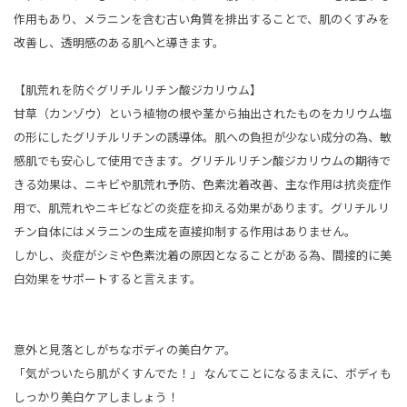
作用もあり、メラニンを含む古い角質を排出することで、肌のくすみを
改善し、透明感のある肌へと導きます。
【肌荒れを防ぐグリチルリチン酸ジカリウム】
甘草（カンゾウ）という植物の根や茎から抽出されたものをカリウム塩
の形にしたグリチルリチンの誘導体。肌への負担が少ない成分の為、敏
感肌でも安心して使用できます。グリチルリチン酸ジカリウムの期待で
きる効果は、ニキビや肌荒れ予防、色素沈着改善、主な作用は抗炎症作
用で、肌荒れやニキビなどの炎症を抑える効果があります。グリチルリ
チン自体にはメラニンの生成を直接抑制する作用はありません。
しかし、炎症がシミや色素沈着の原因となることがある為、間接的に美
白効果をサポートすると言えます。
意外と見落としがちなボディの美白ケア。
「気がついたら肌がくすんでた！」 なんてことになるまえに、ボディも
しっかり美白ケアしましょう！