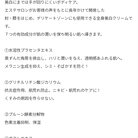
美白にまでは手が回りにくいボディケア。
エステサロンがお客様の声をもとに長年かけて開発した
肘・膝をはじめ、デリケートゾーンにも使用できる全身美白クリームで
す。
７つの有効成分が肌の潤いを保ち明るい肌へ導きます。
①水溶性プラセンタエキス
黒ずんだ角質を排出し、ハリと潤いを与え、透明感あふれる肌へ。
メラニン生成を抑え、シミ・そばかすを防ぐ！
➁グリチルリチン酸ジカリウム
抗炎症作用、肌荒れ防止。ニキビ・肌荒れのケアに！
くすみの原因を作らせない。
③プルーン酵素分解物
色素沈着抑制、保湿