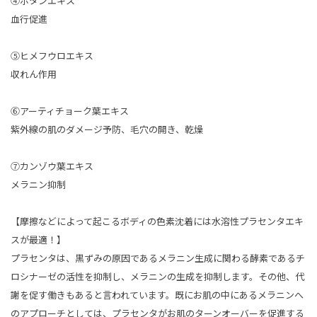
④ボタンエキス
血行促進
⑤ヒメフウロエキス
収れん作用
⑥アーティチョーク葉エキス
紫外線の肌のダメージ予防、毛穴の開き、乾燥
⑦カンゾウ葉エキス
メラニン抑制
【摩擦などによって起こるボディの色素沈着には水溶性プラセンタエキ
スが最適！】
プラセンタは、黒ずみの原因であるメラニン生成に関わる酵素であるチ
ロシナーゼの活性を抑制し、メラニンの生成を抑制します。その他、代
謝を促す働きもあると言われています。既にお肌の中にあるメラニンへ
のアプローチとしては、プラセンタがお肌のターンオーバーを促進する