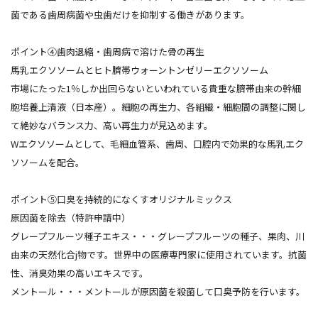
菌である歯周病菌や虫歯だけを抑制する働きがあります。
ポイント④歯肉退縮・歯周病で溶けた骨の再生
馬乳エクソソームとヒト臍帯ウォーントンゼリーエクソソーム
市場にたった1％しか出回らないといわれている貴重な臍帯由来の幹細
胞培養上清液（日本産）。細胞の再生力、各組織・細胞間の調整に関し
て絶妙なバランス力、高い再生力が見込めます。
Wエクソソームとして、毛細血管系、歯周、口腔内で効果的な馬乳エク
ソソームを配合。
ポイント⑤口臭を持続的になくすオリジナルミックス
原因菌を除去（特許申請中）
グレープフルーツ種子エキス・・・グレープフルーツの種子、果肉、川
由来の天然化合j物です。世界中の医療専門家に使用されています。抗菌
性、消臭効果の高いエキスです。
メントール・・・メントールが原因菌を殺菌して口臭予防を行います。