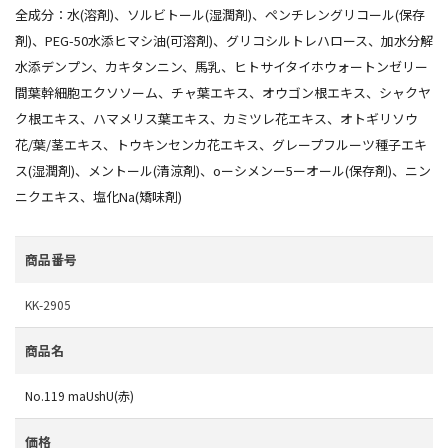
全成分：水(溶剤)、ソルビトール(湿潤剤)、ペンチレングリコール(保存
剤)、PEG-50水添ヒマシ油(可溶剤)、グリコシルトレハロース、加水分解
水添デンプン、カキタンニン、馬乳、ヒトサイタイホウォートンゼリー
間葉幹細胞エクソソーム、チャ葉エキス、オウゴン根エキス、シャクヤ
ク根エキス、ハマメリス葉エキス、カミツレ花エキス、オトギリソウ
花/葉/茎エキス、トウキンセンカ花エキス、グレープフルーツ種子エキ
ス(湿潤剤)、メントール(清涼剤)、oーシメンー5ーオール(保存剤)、ニン
ニクエキス、塩化Na(矯味剤)
商品番号
KK-2905
商品名
No.119 maUshU(赤)
価格