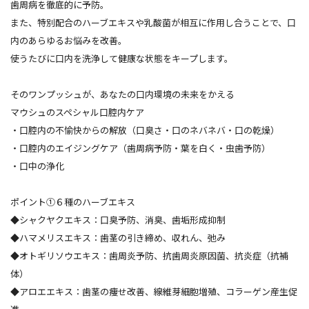
歯周病を徹底的に予防。
また、特別配合のハーブエキスや乳酸菌が相互に作用し合うことで、口
内のあらゆるお悩みを改善。
使うたびに口内を洗浄して健康な状態をキープします。
そのワンプッシュが、あなたの口内環境の未来をかえる
マウシュのスペシャル口腔内ケア
・口腔内の不愉快からの解放（口臭さ・口のネバネバ・口の乾燥）
・口腔内のエイジングケア（歯周病予防・葉を白く・虫歯予防）
・口中の浄化
ポイント①６種のハーブエキス
◆シャクヤクエキス：口臭予防、消臭、歯垢形成抑制
◆ハマメリスエキス：歯茎の引き締め、収れん、弛み
◆オトギリソウエキス：歯周炎予防、抗歯周炎原因菌、抗炎症（抗補
体）
◆アロエエキス：歯茎の痩せ改善、線維芽細胞増殖、コラーゲン産生促