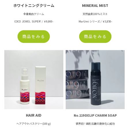
ホワイトニングクリーム
MINERAL MIST
全身美白クリーム
天然由来100％ミスト
COCO JEWEL SUPER⁺ / ￥9,900-
MarUmi シリーズ / ￥3,850-
商品をみる
商品をみる
HAIR AID
No.119 DELIP CHARM SOAP
ヘアアウトバスクリー(100ｇ)
世界初！固形石鹸の液体化に成功