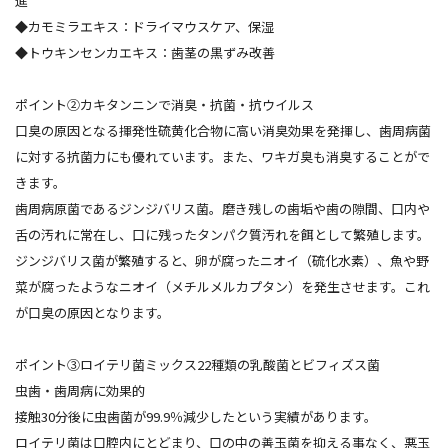
進
◆カモミラエキス：ドライマウスケア、保湿
◆トウキンセンカエキス：歯茎の黒ずみ改善
ポイント➁カキタンニンで消臭・抗菌・抗ウイルス
口臭の原因となる揮発性硫黄化合物に高い消臭効果を発揮し、歯周病菌
に対する抗菌力にも優れています。また、ワキガ臭も消臭することがで
きます。
歯周病原菌であるジンジバリス菌。磨き残しの歯垢や歯の隙間、口内や
舌の汚れに常在し、口に残ったタンパク質汚れを餌として繁殖します。
ジンジバリス菌が繁殖すると、卵が腐ったニオイ（硫化水素）、魚や野
菜が腐ったようなニオイ（メチルメルカプタン）を発生させます。これ
が口臭の原因となります。
ポイント③ロイテリ菌ミックス22種類の乳酸菌とビフィズス菌
虫歯・歯周病に効果的
接触30分後に虫歯菌が99.9％減少したという実績があります。
ロイテリ菌は口腔内にとどまり、口の中の善玉菌を抑える事なく、悪玉