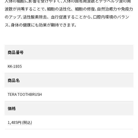
人体の細胞に影響を受けやすく､人体の固有周波数とテラヘルツ波の周
波数が共鳴することで､細胞の活性化、細胞の修復､自然治癒力や免疫力
のアップ､活性酸素除去、血行促進することから､口腔内環境のバラン
ス､身体の健康にも効果が期待できます。
商品番号
KK-1805
商品名
TERA TOOTHBRUSH
価格
1,485円 (税込)