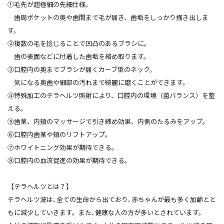
①毛先が超極細の先細仕様。
歯周ポケットの奥や歯間まで毛が届き、歯垢をしっかり掻き出しま
す。
➁複数の毛を捻じることで凹凸のあるブラシに。
歯の表面などに付着した歯垢を絡め取ります。
③口腔内の奥までブラシが届くカーブ型のネック。
気になる奥歯や細部の汚れまで綺麗に磨くことができます。
④特殊加工のテラヘルツ照射により、口腔内の環境（菌バランス）を整
える。
⑤歯茎、内頬のマッサージで引き締め効果、内側のたるみをアップ。
⑥口腔内歯茎や頬のリフトアップ。
⑦ホワイトニング効果が期待できる。
⑧口腔内の血流促進の効果が期待できる。
【テラヘルツとは？】
テラヘルツ波は､全ての生命から出ており､赤ちゃんが最も多く加齢とと
もに減少していきます。また､健康な人の方が多いとされています。