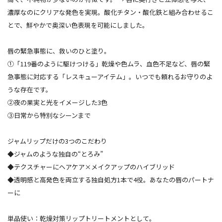
濃厚なのにクリアな発色を実現。酸化チタン・酸化鉄と組み合わせるこ
とで、鮮やかで奥深い色表現を可能にしました。
唇の緊急事態に、救いのひと塗り。
①「119番のように駆けつける」乾燥や色ムラ、血色不足など、唇の緊
急事態に対応する「レスキューアイテム」。いつでも頼れるお守りのよ
うな存在です。
➁夜の果実と光をイメージした3色
③日常から特別なシーンまで
ジャムリップだけの3つのこだわり
◆ジャムのような独自の“とろみ”
◆テクスチャーにヘアケア×メイクアップのハイブリッド
◆透明感と高発色を両立する独自処方1本で4役。あなたの唇のパートナ
ーに
単品使い：乾燥対策リップトリートメントとして。