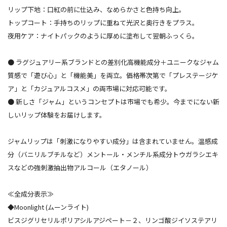
リップ下地：口紅の前に仕込み、なめらかさと色持ち向上。
トップコート：手持ちのリップに重ねて光沢と奥行きをプラス。
夜用ケア：ナイトパックのように厚めに塗布して翌朝ふっくら。
● ラグジュアリー系ブランドとの差別化高機能成分＋ユニークなジャム
質感で「遊び心」と「機能美」を両立。価格帯次第で「プレステージケ
ア」と「カジュアルコスメ」の両市場に対応可能です。
● 新しさ「ジャム」というコンセプトは市場でも希少。今までにない新
しいリップ体験をお届けします。
ジャムリップは「刺激になりやすい成分」は含まれていません。温感成
分（バニリルブチルなど）メントール・メンチル系成分トウガラシエキ
スなどの強刺激抽出物アルコール（エタノール）
≪全成分表示≫
◆Moonlight (ムーンライト)
ビスジグリセリルポリアシルアジペート－２、リンゴ酸ジイソステアリ