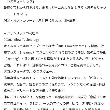
「レスキューリップ」
乾燥や荒れから唇を救う、まるでジャムのような とろりと濃密なリップ
トリートメント。
保湿・光沢・カラー表現を同時に叶える。3色展開
≪ジャムリップの秘密≫
①Dual Glow Technology
オイル×ジェルのハイブリッド構造「Dual Glow System」を採用。 塗
布する力（Shearing）でジェルがほぐれて軽やかに伸び、唇の上で静止
（Resting）すると再びジェル構造がオイルを抱え込み、唇にピタッと
密着。これにより、透明感のある光沢とカラー密着を両立しました。
➁コンフォータブル グロスヴェール
③美容液レベルのトリートメント効果
酢酸トコフェロール（ビタミンE
誘導体）配合で、唇をすこやかに保ちます。レシチンなどの保湿・保護
成分が、デリケートな唇を優しく守ります。
④にごりのないクリアな発色＆パール感
高純度パール成分「合成フルオ
ロフロゴパイト」を配合。
→ 天然マイカの進化版で、透明度・輝度が
高く、不純物が少ないのが特徴です。
→ 唇に奥行きと立体感を与え、