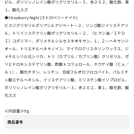
ピル、ポリリシノレイン酸ポリグリセリル－３、赤２０２、酸化鉄、青
１、酸化スズ
◆Strawberry Night (ストロベリーナイト)
ビスジグリセリルポリアシルアジペート－２、リンゴ酸ジイソステアリ
ル、トリイソステアリン酸ポリグリセリル－２、（ヒマシ油／ＩＰＤ
Ｉ）コポリマー、ポリメチルシルセスキオキサン、１，２－ヘキサンジ
オール、トリエチルヘキサノイン、マイクロクリスタリンワックス、ジ
メチルシリル化シリカ、トリ（カプリル／カプリン酸）グリセリル、ポ
リヒドロキシステアリン酸、酢酸トコフェロール、ホウケイ酸（Ｃａ／
Ａｌ）、酸化チタン、レシチン、合成フルオロフロゴパイト、パルミチ
ン酸エチルヘキシル、イソステアリン酸、ミリスチン酸イソプロピル、
ポリリシノレイン酸ポリグリセリル－３、赤２０２、青１、酸化鉄、酸
化スズ
≪内容量≫9ｇ
商品番号